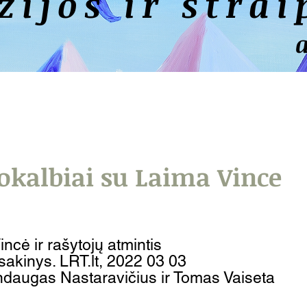
zijos ir strai
okalbiai su Laima Vince
ncė ir rašytojų atmintis
sakinys.
LRT.lt, 2022 03 03
ndaugas Nastaravičius ir Tomas Vaiseta