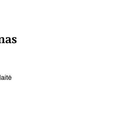
mas
aitė