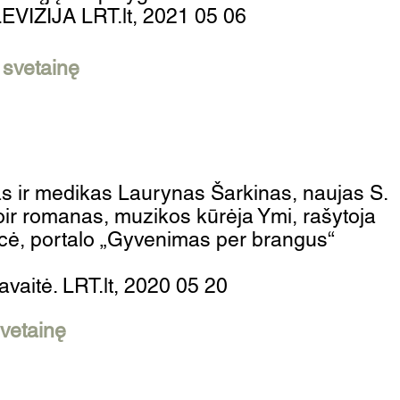
EVIZIJA LRT.lt, 2021 05 06
 į svetainę
s ir medikas Laurynas Šarkinas, naujas S.
ir romanas, muzikos kūrėja Ymi, rašytoja
cė, portalo „Gyvenimas per brangus“
avaitė.
LRT.lt, 2020 05 20
 svetainę