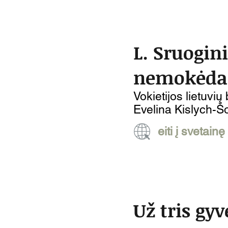
L. Sruogini
nemokėdam
Vokietijos lietuvi
Evelina Kislych-Š
eiti į svetainę
Už tris gy