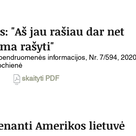
s: "Aš jau rašiau dar net
a rašyti"
ų bendruomenės informacijos, Nr. 7/594, 202
ochienė
skaityti PDF
venanti Amerikos lietuvė