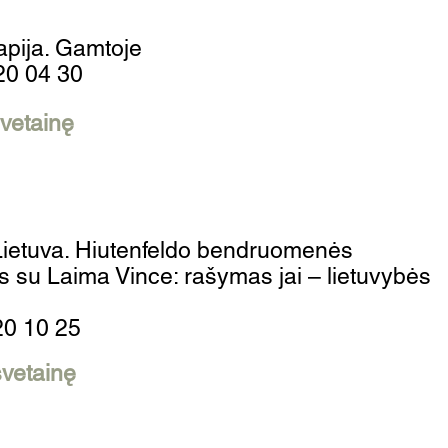
apija. Gamtoje
020 04 30
 svetainę
Lietuva. Hiutenfeldo bendruomenės
s su Laima Vince: rašymas jai – lietuvybės
20 10 25
 svetainę