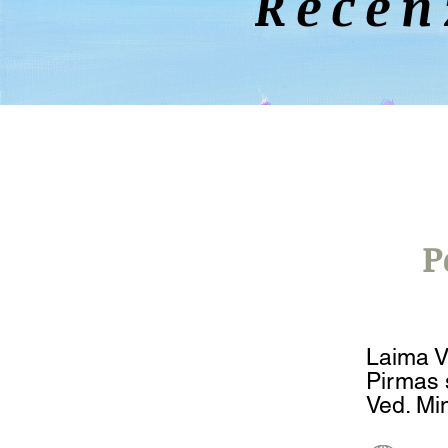
Recen
P
Laima Vi
Pirmas 
Ved. Mi