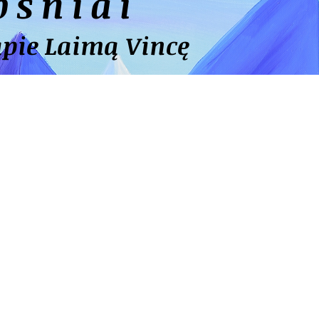
psniai
apie Laimą Vincę