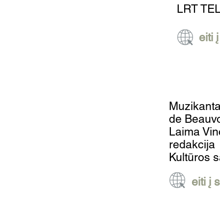
LRT TEL
eiti
Muzikanta
de Beauvo
Laima Vin
redakcija
Kultūros s
eiti į