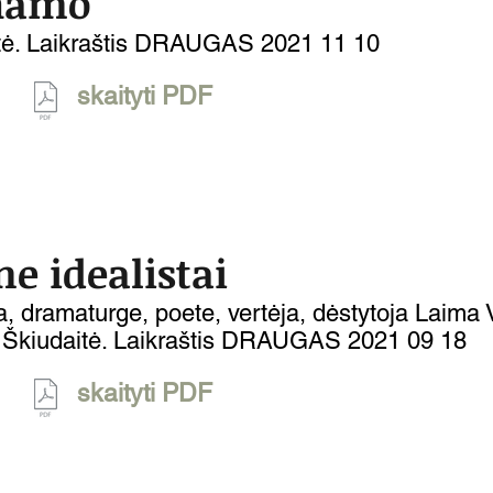
nam
o
tė. Laikraštis DRA
UGAS 2021
11 10
skaityti PDF
e idealistai
a, dramaturge, poete, vertėja, dėstytoja Laima 
. Škiudaitė. Laikraštis DRAUGAS 2021 09 18
skaityti PDF