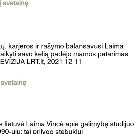
 į svetainę
kų, karjeros ir rašymo balansavusi Laima
šlaikyti savo kelią padėjo mamos patarimas
VIZIJA LRT.lt, 2021 12 11
į svetainę
 lietuvė Laima Vincė apie galimybę studijuo
90-ųjų: tai prilygo stebuklui