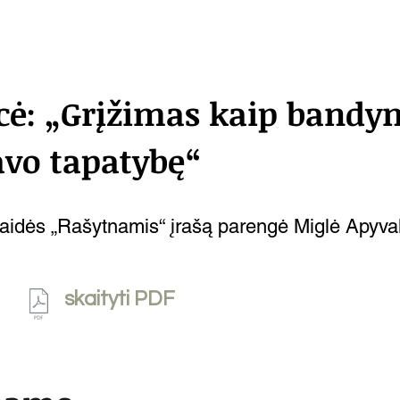
cė: „Grįžimas kaip bandy
avo tapatybę“
alaidės „Rašytnamis“ įrašą parengė Miglė Apyval
skaityti PDF