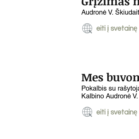
Grįžimas 
Audronė V. Škiudai
eiti į svetainę
Mes buvom
Pokalbis su rašytoj
Kalbino Audronė V
eiti į svetainę