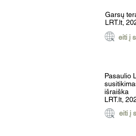
Garsų ter
LRT.lt, 2
eiti į
Pasaulio 
susitikima
išraiška
LRT.lt, 20
eiti į