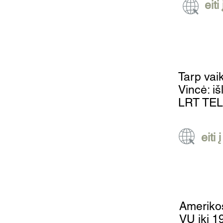
eiti
Tarp vai
Vincė: i
LRT TELE
eiti 
Amerikos
VU iki 19