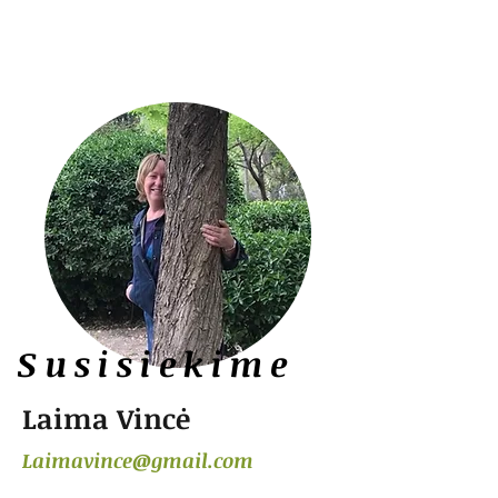
Susisiekime
Laima Vincė
Laimavince@gmail.com