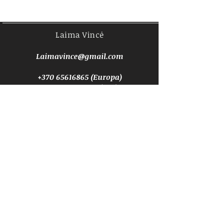
Laima Vincė
Laimavince@gmail.com
+370 65616865
(Europa)
1-207-272-7040 (JAV)
Susisiekime
Prenumeruokite naujienas
Prenumeruoti