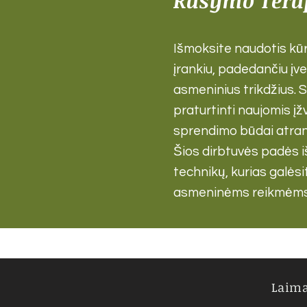
Rašymo Tera
Išmoksite naudotis kū
įrankiu, padedančiu įve
asmeninius trikdžius. 
praturtinti naujomis į
sprendimo būdai atrand
Šios dirbtuvės padės 
technikų, kurias galėsit
asmeninėms reikmėm
Laima