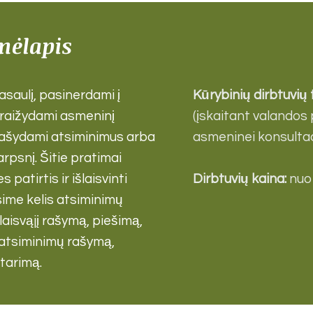
mėlapis
pasaulį, pasinerdami į
Kūrybinių dirbtuvių
braižydami asmeninį
(įskaitant valandos
 rašydami atsiminimus arba
asmeninei konsultaci
rpsnį. Šitie pratimai
patirtis ir išlaisvinti
Dirbtuvių kaina:
nuo
ime kelis atsiminimų
laisvąjį rašymą, piešimą,
 atsiminimų rašymą,
tarimą.