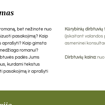
imas
 romaną, bet nežinote nuo
Kūrybinių dirbtuvių
nizuoti pasakojimą? Kaip
(įskaitant valandos
os aprašyti? Kaip gimsta
asmeninei konsultaci
 medžiaga romanui?
irbtuvės padės Jums
Dirbtuvių kaina:
nuo
imus, kurdami tekstus
i pasakojimą ir aprašyti