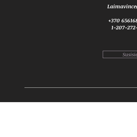
Laimavinc
+370 65616
1-207-272
Susisi