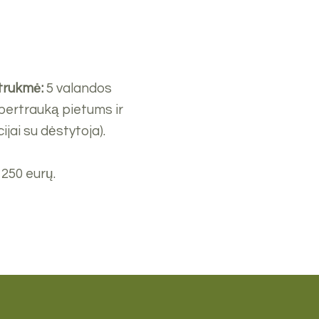
 trukmė:
5 valandos
 pertrauką pietums ir
jai su dėstytoja).
 250 eurų.