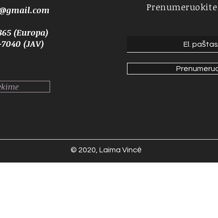
Prenumeruokite
e@gmail.com
865 (Europa)
-7040 (JAV)
Prenumeruo
ekime
© 2020, Laima Vincė