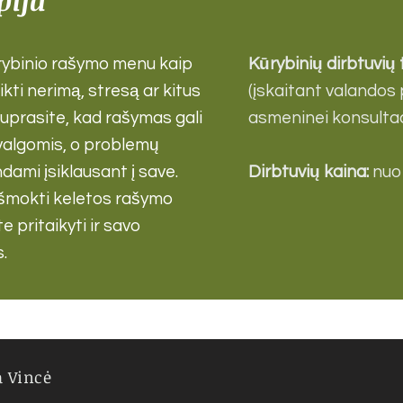
pija
rybinio rašymo menu kaip
Kūrybinių dirbtuvių
ikti nerimą, stresą ar kitus
(įskaitant valandos
Suprasite, kad rašymas gali
asmeninei konsultaci
žvalgomis, o problemų
ami įsiklausant į save.
Dirbtuvių kaina:
nuo
išmokti keletos rašymo
e pritaikyti ir savo
s.
 Vincė