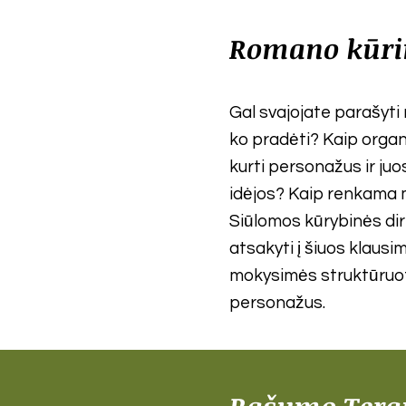
Romano kūr
Gal svajojate parašyti
ko pradėti? Kaip orga
kurti personažus ir ju
idėjos? Kaip renkama
Siūlomos kūrybinės d
atsakyti į šiuos klaus
mokysimės struktūruot
personažus.