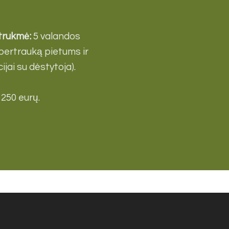
 trukmė:
5 valandos
 pertrauką pietums ir
jai su dėstytoja).
 250 eurų.