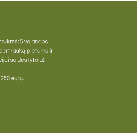
 trukmė:
5 valandos
 pertrauką pietums ir
jai su dėstytoja).
 250 eurų.