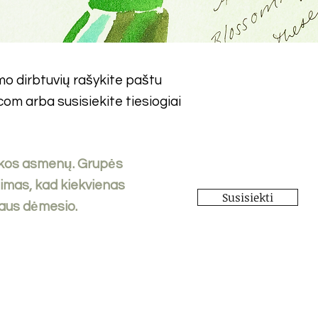
mo dirbtuvių rašykite paštu
.com
arba susisiekite tiesiogiai
likos asmenų. Grupės
jimas, kad kiekvienas
Susisiekti
laus dėmesio.