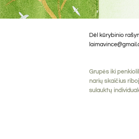
Dėl kūrybinio rašy
laimavince@gmail
Grupės iki penkio
narių skaičius ribo
sulauktų individua