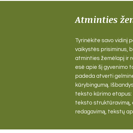
Atminties že
Tyrinėkite savo vidinį 
vaikystės prisiminus, 
atminties žemėlapį ir
esė apie šį gyvenimo ta
padeda atverti gelmines 
kūrybingumą. Išbandys
teksto kūrimo etapus: 
teksto struktūravimą,
redagavimą, tekstų ap