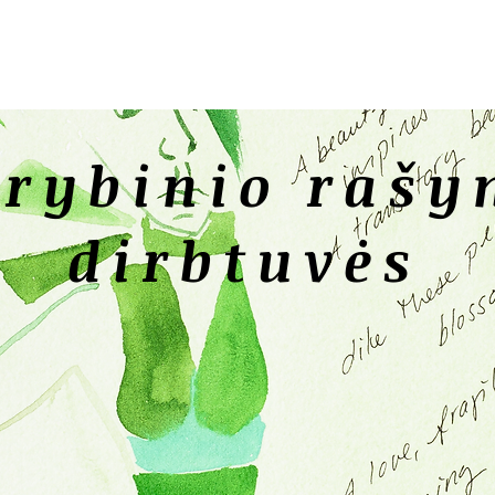
rybinio raš
dirbtuvės